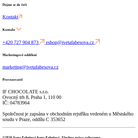
Dejme se do řeči
Kontakt
Kontakt
+420 727 904 873
eshop@ivetafabesova.cz
Marketingové oddělení
marketing@ivetafabesova.cz
Provozovatel
IF CHOCOLATE s.r.o.
Ovocný trh 8, Praha 1, 110 00
IČ: 04783964
Společnost je zapsána v obchodním rejstříku vedeném u Městského
soudu v Praze, oddílu C 353652
©2026
Iveta Fabešová
Iveta Fabešová, Všechna práva vyhrazena