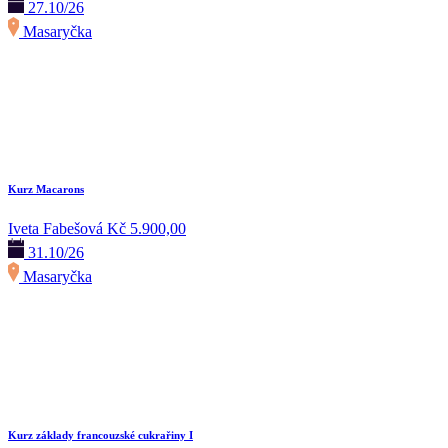
27.10/26
Masaryčka
Kurz Macarons
Iveta Fabešová
Kč 5.900,00
31.10/26
Masaryčka
Kurz základy francouzské cukrařiny I