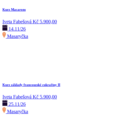
Kurz Macarons
Iveta Fabešová
Kč 5.900,00
14.11/26
Masaryčka
Kurz základy francouzské cukrařiny II
Iveta Fabešová
Kč 5.900,00
25.11/26
Masaryčka