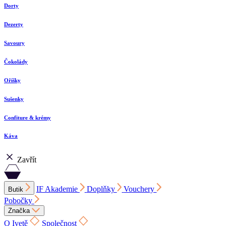
Dorty
Dezerty
Savoury
Čokolády
Oříšky
Sušenky
Confiture & krémy
Káva
Zavřít
IF Akademie
Doplňky
Vouchery
Butik
Pobočky
Značka
O Ivetě
Společnost