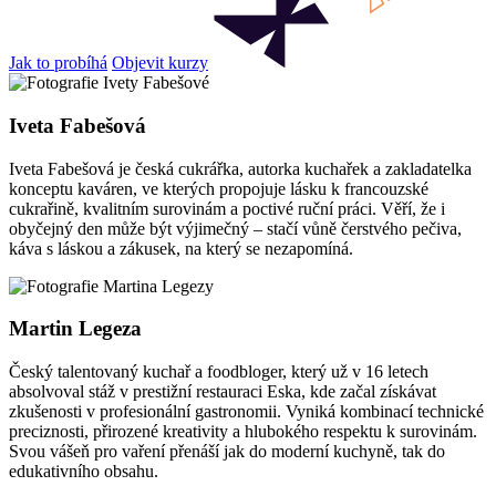
Jak to probíhá
Objevit kurzy
Iveta Fabešová
Iveta Fabešová je česká cukrářka, autorka kuchařek a zakladatelka
konceptu kaváren, ve kterých propojuje lásku k francouzské
cukrařině, kvalitním surovinám a poctivé ruční práci. Věří, že i
obyčejný den může být výjimečný – stačí vůně čerstvého pečiva,
káva s láskou a zákusek, na který se nezapomíná.
Martin Legeza
Český talentovaný kuchař a foodbloger, který už v 16 letech
absolvoval stáž v prestižní restauraci Eska, kde začal získávat
zkušenosti v profesionální gastronomii. Vyniká kombinací technické
preciznosti, přirozené kreativity a hlubokého respektu k surovinám.
Svou vášeň pro vaření přenáší jak do moderní kuchyně, tak do
edukativního obsahu.