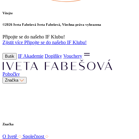
Vítejte
©2026
Iveta Fabešová
Iveta Fabešová, Všechna práva vyhrazena
Připojte se do našeho IF Klubu!
Zjistit více
Připojte se do našeho IF Klubu!
IF Akademie
Doplňky
Vouchery
Butik
Pobočky
Značka
Značka
O Ivetě
Společnost