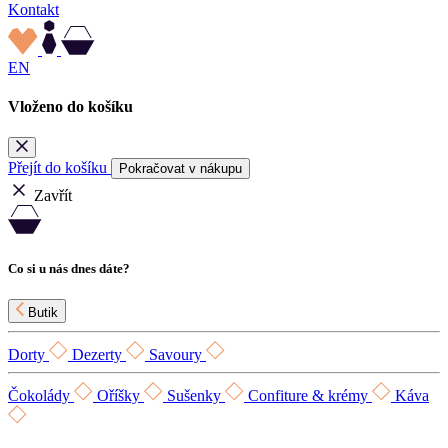
Kontakt
EN
Vloženo do košíku
Přejít do košíku
Pokračovat v nákupu
Zavřít
Co si u nás dnes dáte?
Butik
Dorty
Dezerty
Savoury
Čokolády
Oříšky
Sušenky
Confiture & krémy
Káva