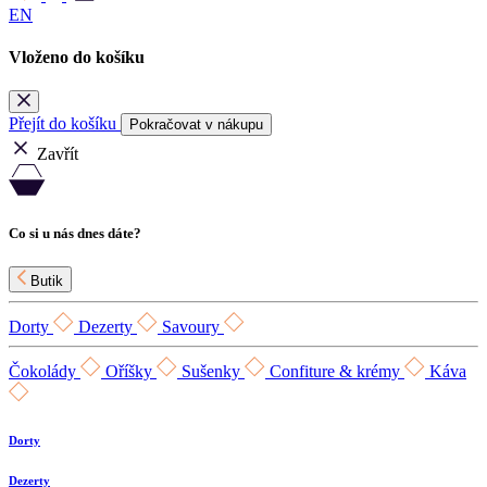
EN
Vloženo do košíku
Přejít do košíku
Pokračovat v nákupu
Zavřít
Co si u nás dnes dáte?
Butik
Dorty
Dezerty
Savoury
Čokolády
Oříšky
Sušenky
Confiture & krémy
Káva
Dorty
Dezerty