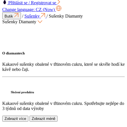
Přihlásit se /
Registrovat se
Change language:
CZ (Now)
/
Sušenky
/
Sušenky Diamanty
Butik
Sušenky Diamanty
O diamantech
Kakaové sušenky obalené v třtinovém cukru, které se skvěle hodí ke
kávě nebo čaji.
Složení produktu
Kakaové sušenky obalené v třtinovém cukru. Spotřebujte nejlépe do
3 týdnů od data výroby
Zobrazit více
Zobrazit méně