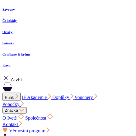
Savoury
Čokolády
Oříšky
Sušenky
Confiture & krémy
Káva
Zavřít
IF Akademie
Doplňky
Vouchery
Butik
Pobočky
Značka
O Ivetě
Společnost
Kontakt
Věrnostní program