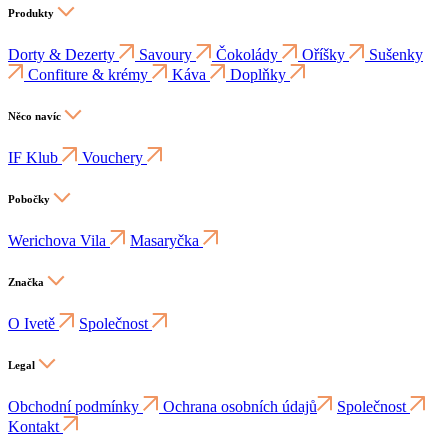
Produkty
Dorty & Dezerty
Savoury
Čokolády
Oříšky
Sušenky
Confiture & krémy
Káva
Doplňky
Něco navíc
IF Klub
Vouchery
Pobočky
Werichova Vila
Masaryčka
Značka
O Ivetě
Společnost
Legal
Obchodní podmínky
Ochrana osobních údajů
Společnost
Kontakt