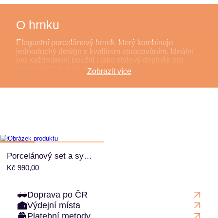
O hrnku
Elegantní porcelánový hrnek, který kombinuje
jednoduchý design s kvalitním zpracováním. Ideální
pro každodenní použití i jako stylový doplněk pro
odpolední čaj či kávu.
Zobrazit více
Porcelánový set a sypaný čaj
Kč 990,00
Doprava po ČR
Výdejní místa
Platební metody