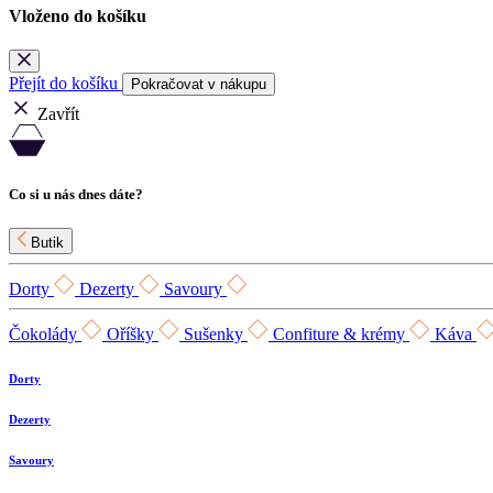
Vloženo do košíku
Přejít do košíku
Pokračovat v nákupu
Zavřít
Co si u nás dnes dáte?
Butik
Dorty
Dezerty
Savoury
Čokolády
Oříšky
Sušenky
Confiture & krémy
Káva
Dorty
Dezerty
Savoury