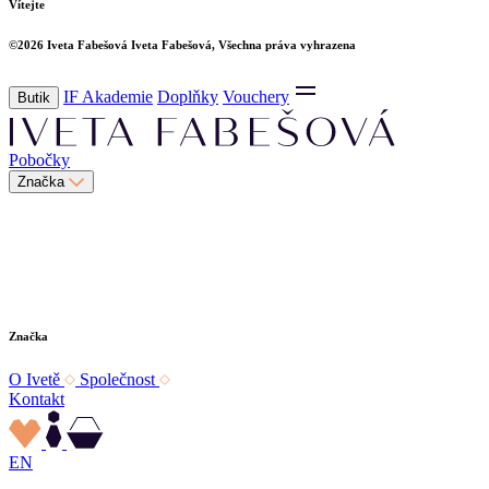
Vítejte
©2026
Iveta Fabešová
Iveta Fabešová, Všechna práva vyhrazena
IF Akademie
Doplňky
Vouchery
Butik
Pobočky
Značka
Značka
O Ivetě
Společnost
Kontakt
EN