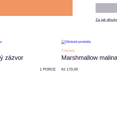
Za jak dlouh
Čokolády
ý zázvor
Marshmallow malin
1 PORCE
Kč 170,00