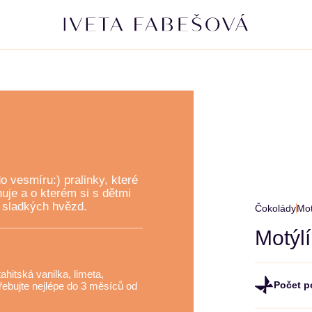
do vesmíru:) pralinky, které
OŘÍŠKY
SUŠE
je a o kterém si s dětmi
r sladkých hvězd.
Čokolády
Mot
Motýl
hitská vanilka, limeta,
řebujte nejlépe do 3 měsíců od
Počet p