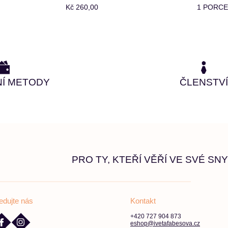
Kč 260,00
1 PORCE
NÍ METODY
ČLENSTVÍ
PRO TY, KTEŘÍ VĚŘÍ VE SVÉ SNY
edujte nás
Kontakt
+420 727 904 873
eshop@ivetafabesova.cz