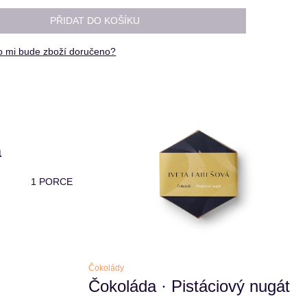
PŘIDAT DO KOŠÍKU
o mi bude zboží doručeno?
a
1 PORCE
Čokolády
Čokoláda · Pistáciový nugát