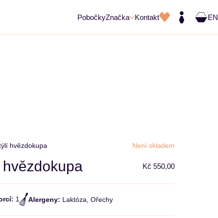
Pobočky
Značka
Kontakt
EN
NKY
CONFITURE & KRÉMY
ýlí hvězdokupa
Není skladem
í hvězdokupa
Kč 550,00
orcí:
1
Alergeny:
Laktóza, Ořechy